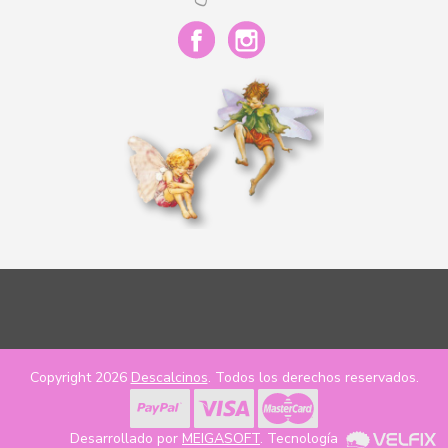
Copyright 2026
Descalcinos
. Todos los derechos reservados.
Desarrollado por
MEIGASOFT
. Tecnología