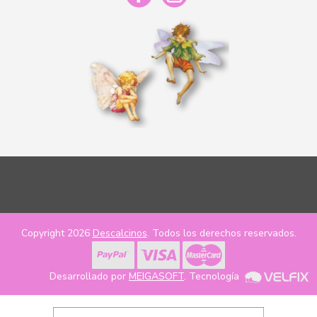
Copyright 2026
Descalcinos
. Todos los derechos reservados.
Desarrollado por
MEIGASOFT
. Tecnología