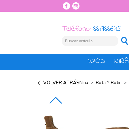
Teléfono:
881988645
INICIO
NIÑA
VOLVER ATRÁS
Niña
Bota Y Botin