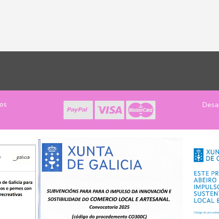
los
Desa