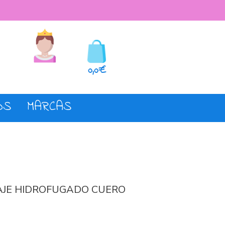
seos
Registro o login
0,0€
OS
MARCAS
AJE HIDROFUGADO CUERO