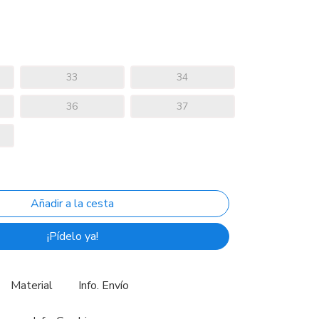
33
34
36
37
¡Pídelo ya!
Material
Info. Envío