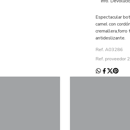
Info. Devoluci
Espectacular bot
camel con cordón 
cremallera,forro
antideslizante.
Ref. A03286
Ref. proveedor