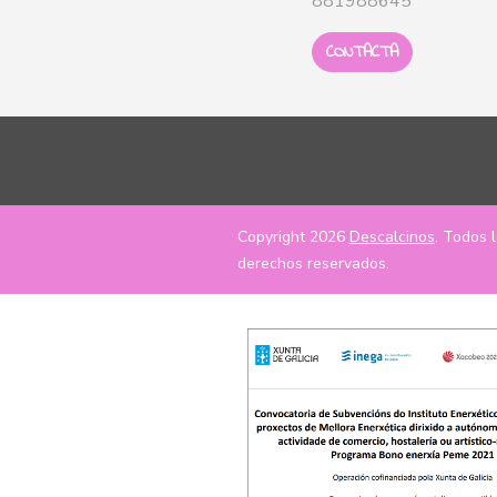
881988645
CONTACTA
Copyright 2026
Descalcinos
. Todos 
derechos reservados.