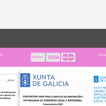
los
Desa