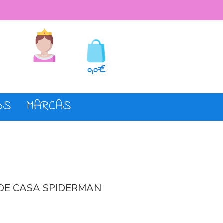
seos
Registro o login
0,0€
OS
MARCAS
 DE CASA SPIDERMAN