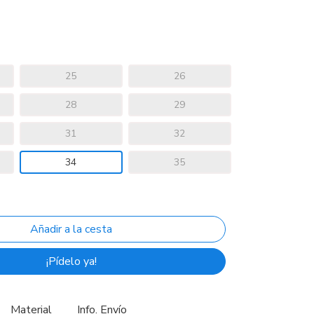
25
26
28
29
31
32
34
35
¡Pídelo ya!
Material
Info. Envío