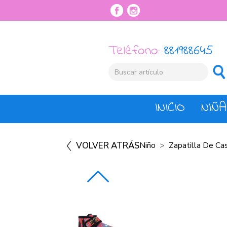
Teléfono:
881988645
INICIO
NIÑA
VOLVER ATRÁS
Niño
Zapatilla De Ca