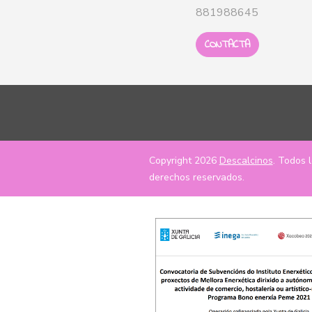
881988645
CONTACTA
Copyright 2026
Descalcinos
. Todos 
derechos reservados.