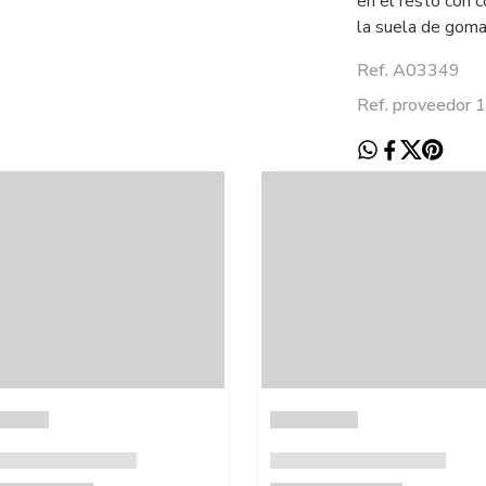
en el resto con c
la suela de goma
Ref. A03349
Ref. proveedor