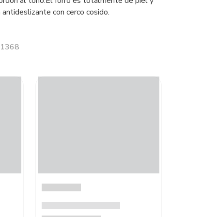
ordón al tono.El forro es totalmente de piel y
 antideslizante con cerco cosido.
 11368