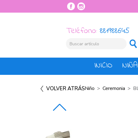
Teléfono:
881988645
INICIO
NIÑA
VOLVER ATRÁS
Niño
Ceremonia
B