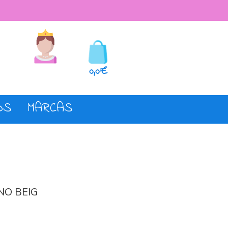
seos
Registro o login
0,0€
OS
MARCAS
NO BEIG