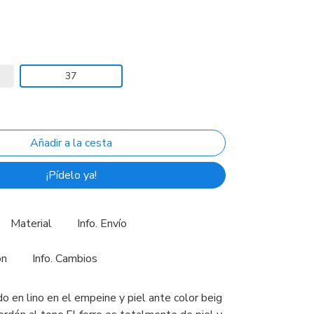
37
¡Pídelo ya!
Material
Info. Envío
ón
Info. Cambios
o en lino en el empeine y piel ante color beig