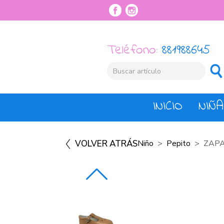
Teléfono:
881988645
INICIO
NIÑA
VOLVER ATRÁS
Niño
Pepito
ZAPA