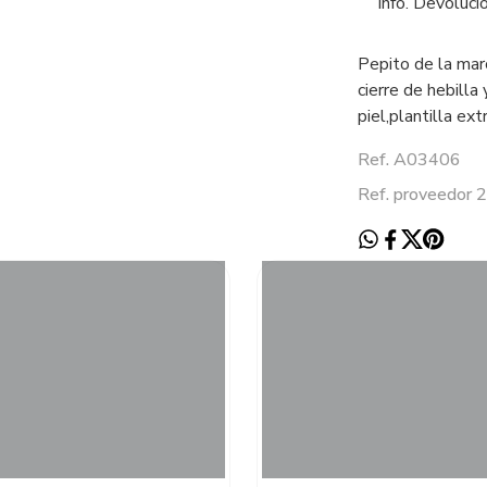
Info. Devoluci
Pepito de la ma
cierre de hebilla
piel,plantilla ex
Ref. A03406
Ref. proveedor