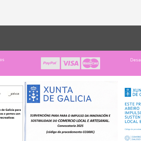
los
Desa