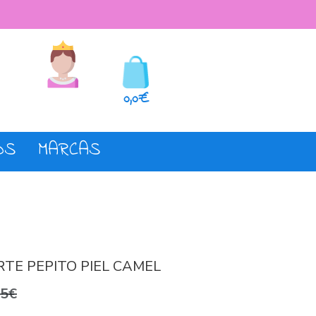
seos
Registro o login
0,0€
OS
MARCAS
TE PEPITO PIEL CAMEL
95€