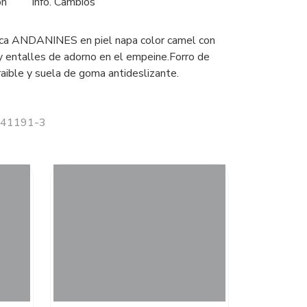
ón
Info. Cambios
rca ANDANINES en piel napa color camel con
 y entalles de adorno en el empeine.Forro de
traible y suela de goma antideslizante.
 241191-3