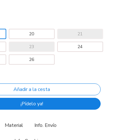
20
21
23
24
26
¡Pídelo ya!
Material
Info. Envío