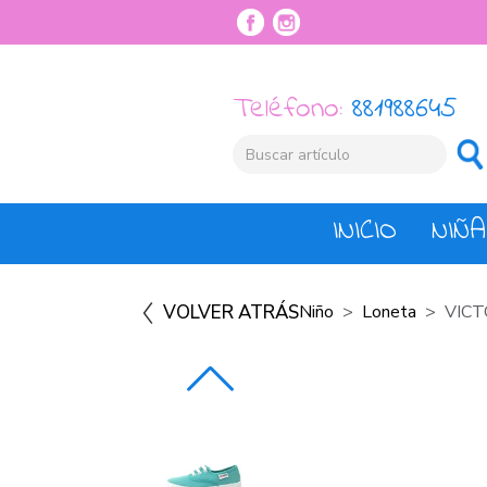
Teléfono:
881988645
INICIO
NIÑA
VOLVER ATRÁS
Niño
Loneta
VICT