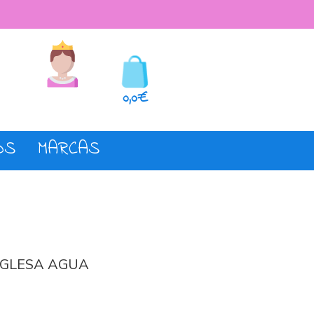
seos
Registro o login
0,0€
OS
MARCAS
NGLESA AGUA