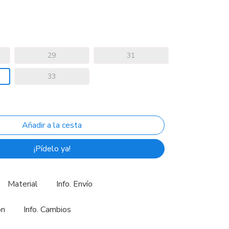
29
31
33
¡Pídelo ya!
Material
Info. Envío
ón
Info. Cambios