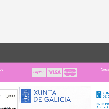
los
Desa