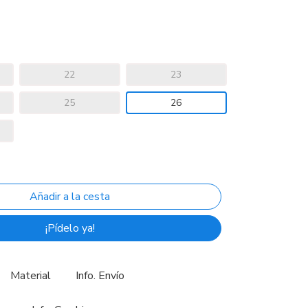
22
23
25
26
¡Pídelo ya!
Material
Info. Envío