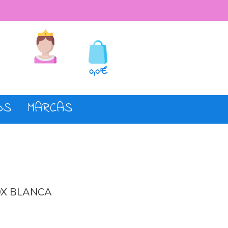
seos
Registro o login
0,0€
OS
MARCAS
X BLANCA