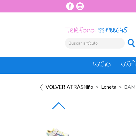
Teléfono:
881988645
INICIO
NIÑA
VOLVER ATRÁS
Niño
Loneta
BAM