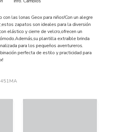
ón
Info. Cambios
o con las lonas Geox para niños!Con un alegre
,estos zapatos son ideales para la diversión
con elástico y cierre de velcro,ofrecen un
cómodo.Además,su plantilla extraíble brinda
alizada para los pequeños aventureros.
inación perfecta de estilo y practicidad para
x!
 B451MA