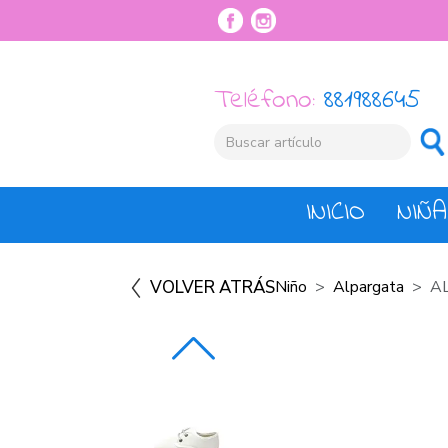
Teléfono:
881988645
INICIO
NIÑA
VOLVER ATRÁS
Niño
Alpargata
A