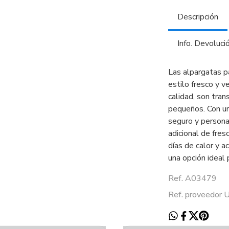
Descripción
Info. Devoluci
Las alpargatas pa
estilo fresco y v
calidad, son tra
pequeños. Con un
seguro y persona
adicional de fre
días de calor y a
una opción ideal 
Ref. A03479
Ref. proveedor