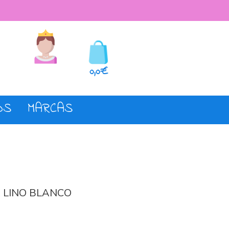
seos
Registro o login
0,0€
OS
MARCAS
 LINO BLANCO