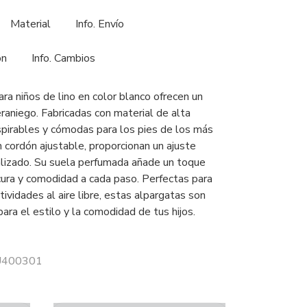
Material
Info. Envío
ón
Info. Cambios
ra niños de lino en color blanco ofrecen un
eraniego. Fabricadas con material de alta
nspirables y cómodas para los pies de los más
 cordón ajustable, proporcionan un ajuste
lizado. Su suela perfumada añade un toque
scura y comodidad a cada paso. Perfectas para
ctividades al aire libre, estas alpargatas son
para el estilo y la comodidad de tus hijos.
 U400301