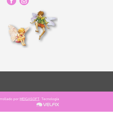
rrollado por
MEIGASOFT
. Tecnología