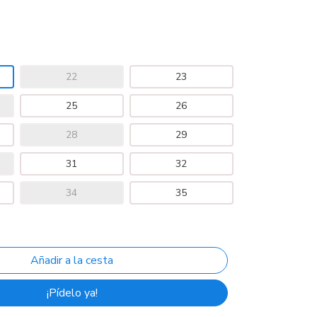
22
23
25
26
28
29
31
32
34
35
¡Pídelo ya!