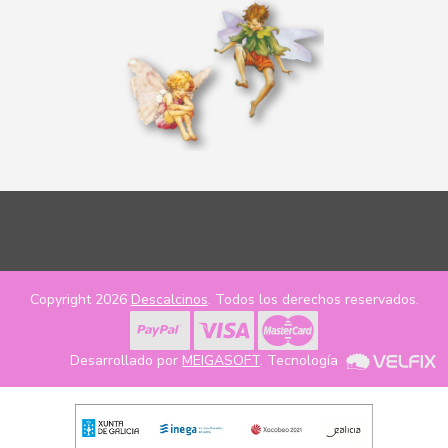
Copyright 2026
Descalcinos
. Todos los derechos reservados.
Desarrollado por
MEIGASOFT
. Tecnología