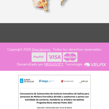
Copyright 2026
Descalcinos
. Todos los derechos reservados.
Desarrollado por
MEIGASOFT
. Tecnología