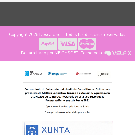
Copyright 2026
Descalcinos
. Todos los derechos reservados.
Desarrollado por
MEIGASOFT
. Tecnología