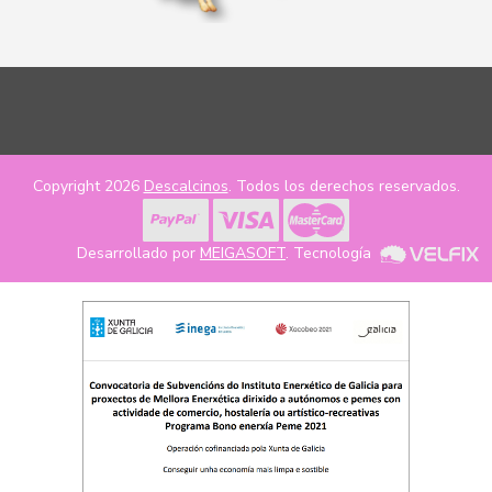
Copyright 2026
Descalcinos
. Todos los derechos reservados.
Desarrollado por
MEIGASOFT
. Tecnología