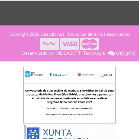
Copyright 2026
Descalcinos
. Todos los derechos reservados.
Desarrollado por
MEIGASOFT
. Tecnología