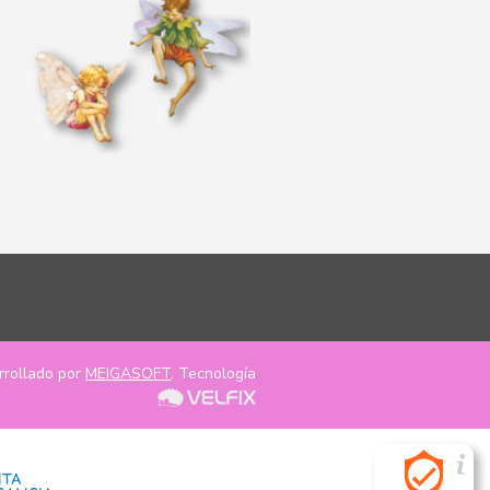
rrollado por
MEIGASOFT
. Tecnología