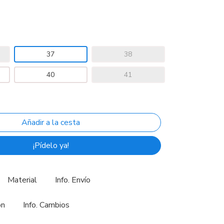
37
38
40
41
¡Pídelo ya!
Material
Info. Envío
ón
Info. Cambios