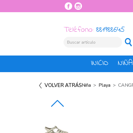
Teléfono:
881988645
INICIO
NIÑA
VOLVER ATRÁS
Niña
Playa
CANGR