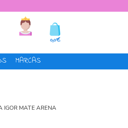
seos
Registro o login
0,0€
OS
MARCAS
A IGOR MATE ARENA