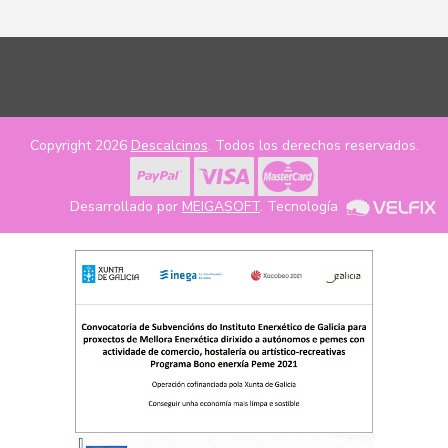
Copyright 2026
Descalcinos
. Todos los derechos reservados.
Desarrollado por
MEIGASOFT
. Tecnología