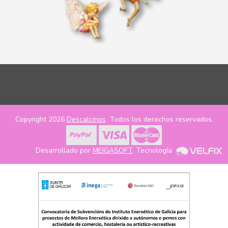
Copyright 2026
Descalcinos
. Todos los derechos reservados.
Desarrollado por
MEIGASOFT
. Tecnología