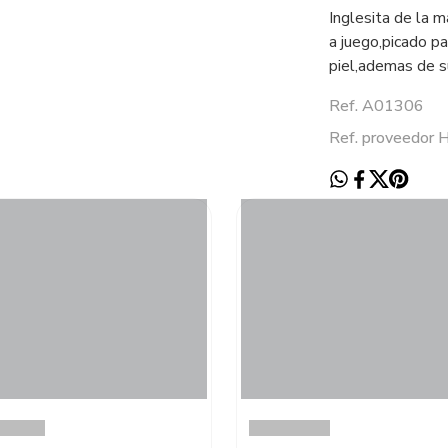
Inglesita de la 
a juego,picado pa
piel,ademas de s
Ref. A01306
Ref. proveedor