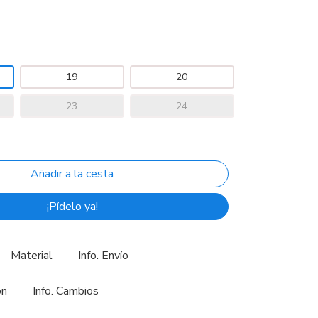
19
20
23
24
¡Pídelo ya!
Material
Info. Envío
ón
Info. Cambios