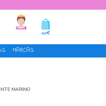
seos
Registro o login
0,0€
OS
MARCAS
ANTE MARINO