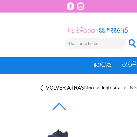
Teléfono:
881988645
INICIO
NIÑA
VOLVER ATRÁS
Niño
Inglesita
IN