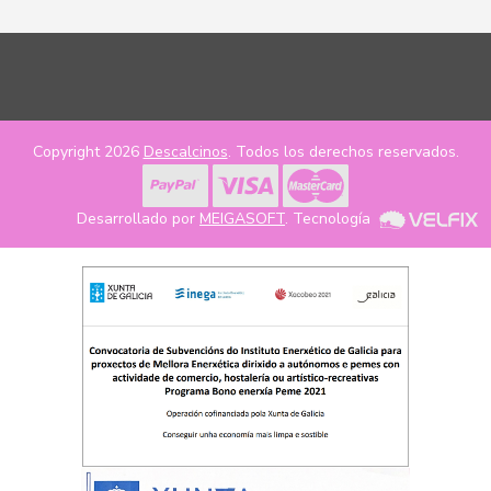
Copyright 2026
Descalcinos
. Todos los derechos reservados.
Desarrollado por
MEIGASOFT
. Tecnología