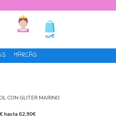
seos
Registro o login
0,0€
OS
MARCAS
OL CON GLITER MARINO
€ hasta 62,90€