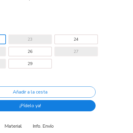
23
24
26
27
29
¡Pídelo ya!
Material
Info. Envío