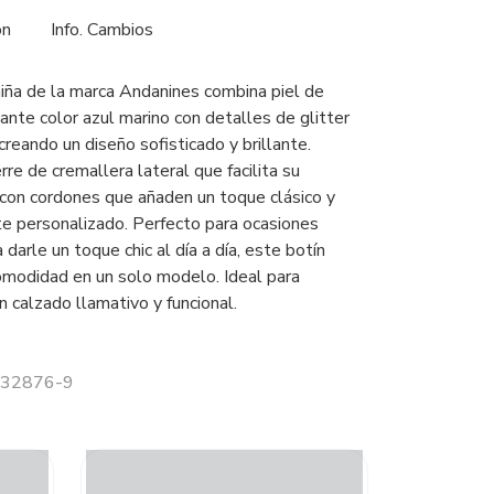
ón
Info. Cambios
niña de la marca Andanines combina piel de
ante color azul marino con detalles de glitter
reando un diseño sofisticado y brillante.
rre de cremallera lateral que facilita su
o con cordones que añaden un toque clásico y
te personalizado. Perfecto para ocasiones
 darle un toque chic al día a día, este botín
comodidad en un solo modelo. Ideal para
 calzado llamativo y funcional.
 232876-9