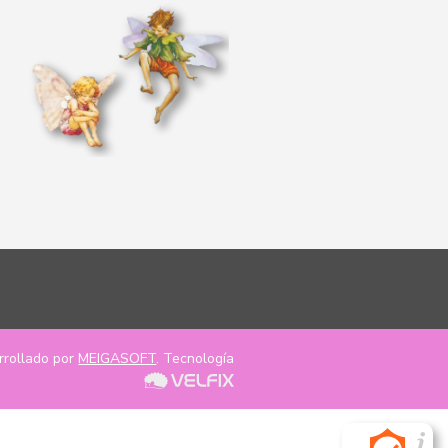
rrollado por
MEIGASOFT
. Tecnología