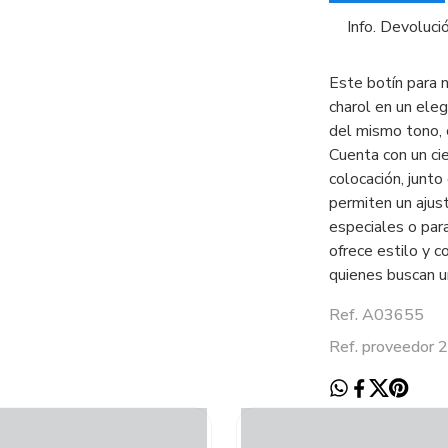
Info. Devoluci
Este botín para 
charol en un eleg
del mismo tono, c
Cuenta con un cie
colocación, junt
permiten un ajus
especiales o para
ofrece estilo y 
quienes buscan un
Ref. A03655
Ref. proveedor