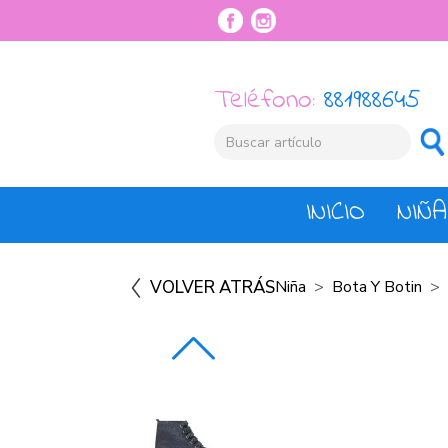
Teléfono:
881988645
INICIO
NIÑA
VOLVER ATRÁS
Niña
Bota Y Botin