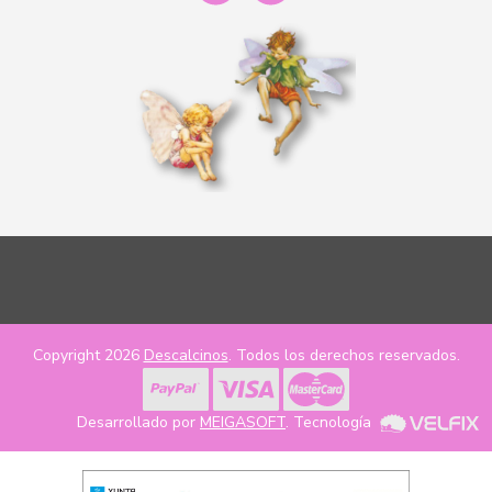
Copyright 2026
Descalcinos
. Todos los derechos reservados.
Desarrollado por
MEIGASOFT
. Tecnología