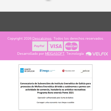
Copyright 2026
Descalcinos
. Todos los derechos reservados.
Desarrollado por
MEIGASOFT
. Tecnología