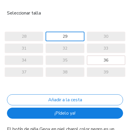
Seleccionar talla
28
29
30
31
32
33
34
35
36
37
38
39
¡Pídelo ya!
El botín de niña Geox en piel charol color negro es un