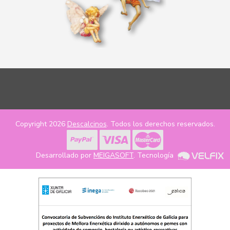
Copyright 2026
Descalcinos
. Todos los derechos reservados.
Desarrollado por
MEIGASOFT
. Tecnología