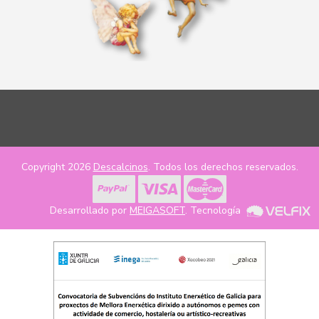
Copyright 2026
Descalcinos
. Todos los derechos reservados.
Desarrollado por
MEIGASOFT
. Tecnología