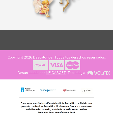
Copyright 2026
Descalcinos
. Todos los derechos reservados.
Desarrollado por
MEIGASOFT
. Tecnología