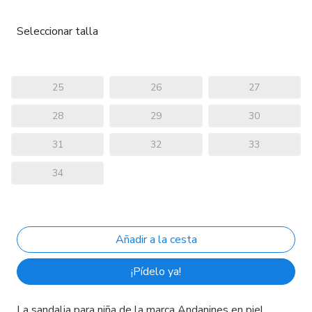
Seleccionar talla
25
26
27
28
29
30
31
32
33
34
¡Pídelo ya!
La sandalia para niña de la marca Andanines en piel