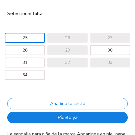
Seleccionar talla
25
26
27
28
29
30
31
32
33
34
¡Pídelo ya!
La sandalia para niña de la marca Andanines en piel napa