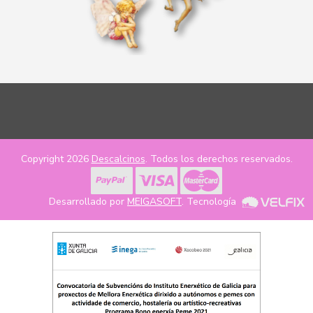
Copyright 2026
Descalcinos
. Todos los derechos reservados.
Desarrollado por
MEIGASOFT
. Tecnología