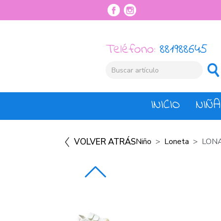
Teléfono:
881988645
INICIO
NIÑA
VOLVER ATRÁS
Niño
Loneta
LONA