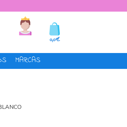
seos
Registro o login
0,0€
OS
MARCAS
 BLANCO