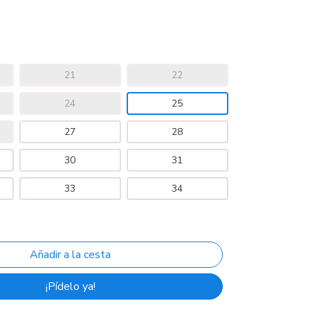
21
22
24
25
27
28
30
31
33
34
¡Pídelo ya!