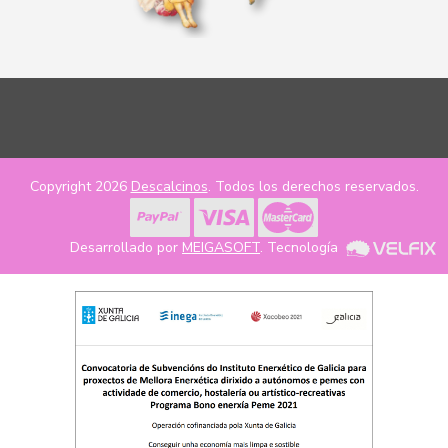
Copyright 2026
Descalcinos
. Todos los derechos reservados.
Desarrollado por
MEIGASOFT
. Tecnología