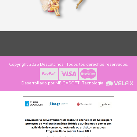
Copyright 2026
Descalcinos
. Todos los derechos reservados.
Desarrollado por
MEIGASOFT
. Tecnología