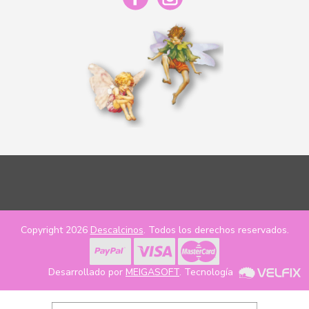
Copyright 2026
Descalcinos
. Todos los derechos reservados.
Desarrollado por
MEIGASOFT
. Tecnología