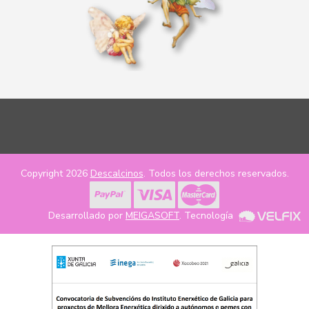
Copyright 2026
Descalcinos
. Todos los derechos reservados.
Desarrollado por
MEIGASOFT
. Tecnología