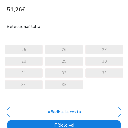
51,26€
Seleccionar talla
25
26
27
28
29
30
31
32
33
34
35
¡Pídelo ya!