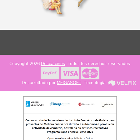
Copyright 2026
Descalcinos
. Todos los derechos reservados.
Desarrollado por
MEIGASOFT
. Tecnología