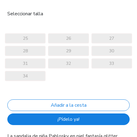
Seleccionar talla
25
26
27
28
29
30
31
32
33
34
¡Pídelo ya!
La sandalia de niña Pablosky en piel fantasía glitter