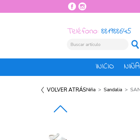
Teléfono:
881988645
INICIO
NIÑA
VOLVER ATRÁS
Niña
Sandalia
SAN