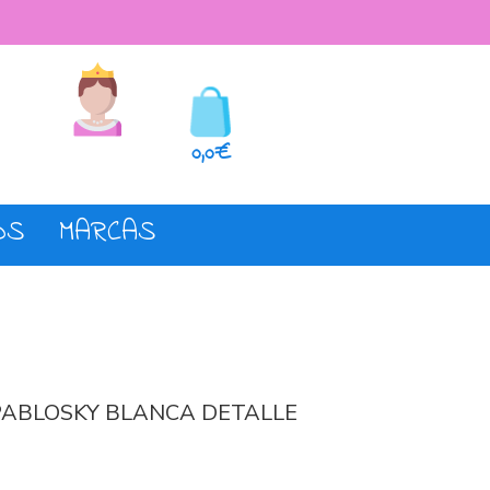
seos
Registro o login
0,0€
OS
MARCAS
PABLOSKY BLANCA DETALLE