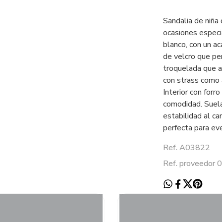
Sandalia de niña 
ocasiones especi
blanco, con un ac
de velcro que per
troquelada que a
con strass como a
Interior con forr
comodidad. Suela
estabilidad al ca
perfecta para ev
Ref. A03822
Ref. proveedor