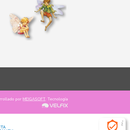
rrollado por
MEIGASOFT
. Tecnología