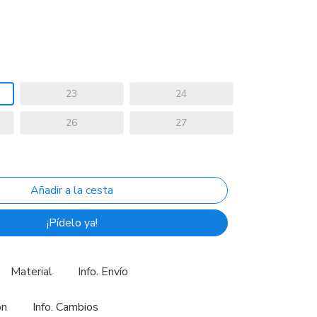
23
24
26
27
¡Pídelo ya!
Material
Info. Envío
ón
Info. Cambios