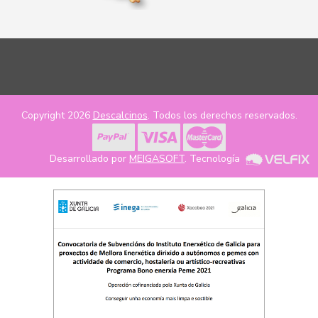
Copyright 2026
Descalcinos
. Todos los derechos reservados.
Desarrollado por
MEIGASOFT
. Tecnología