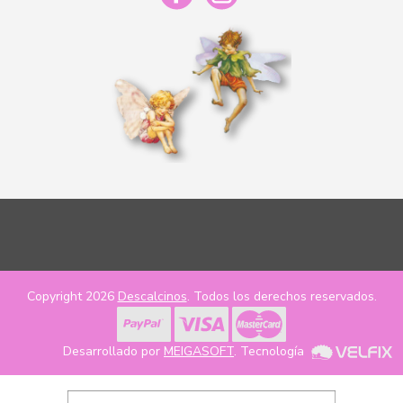
Copyright 2026
Descalcinos
. Todos los derechos reservados.
Desarrollado por
MEIGASOFT
. Tecnología