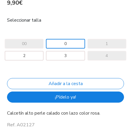
9,90€
Seleccionar talla
00
0
1
2
3
4
¡Pídelo ya!
Calcetín alto perle calado con lazo color rosa.
Ref. A02127