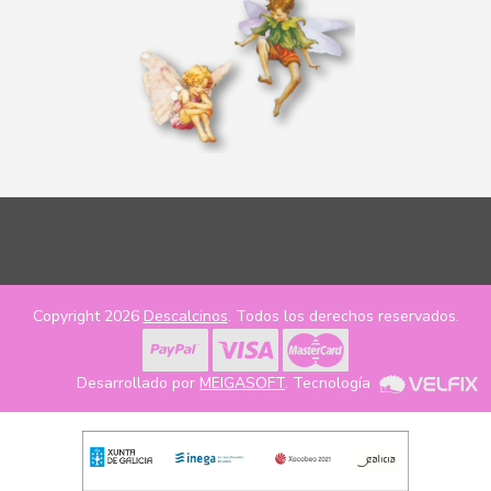
Copyright 2026
Descalcinos
. Todos los derechos reservados.
Desarrollado por
MEIGASOFT
. Tecnología