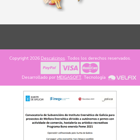
Copyright 2026
Descalcinos
. Todos los derechos reservados.
Desarrollado por
MEIGASOFT
. Tecnología