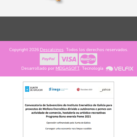
Copyright 2026
Descalcinos
. Todos los derechos reservados.
Desarrollado por
MEIGASOFT
. Tecnología