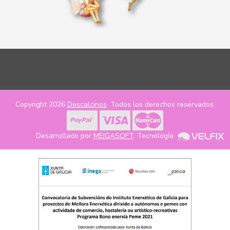
Copyright 2026
Descalcinos
. Todos los derechos reservados.
Desarrollado por
MEIGASOFT
. Tecnología