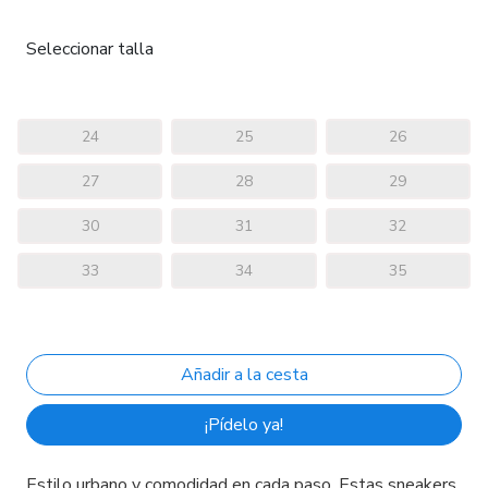
Seleccionar talla
24
25
26
27
28
29
30
31
32
33
34
35
¡Pídelo ya!
Estilo urbano y comodidad en cada paso. Estas sneakers