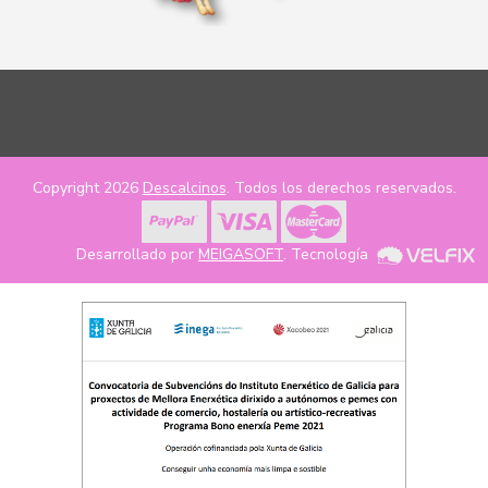
Copyright 2026
Descalcinos
. Todos los derechos reservados.
Desarrollado por
MEIGASOFT
. Tecnología