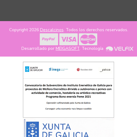
Copyright 2026
Descalcinos
. Todos los derechos reservados.
Desarrollado por
MEIGASOFT
. Tecnología