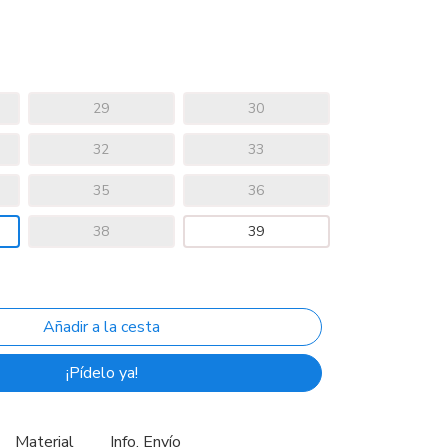
29
30
32
33
35
36
38
39
¡Pídelo ya!
Material
Info. Envío