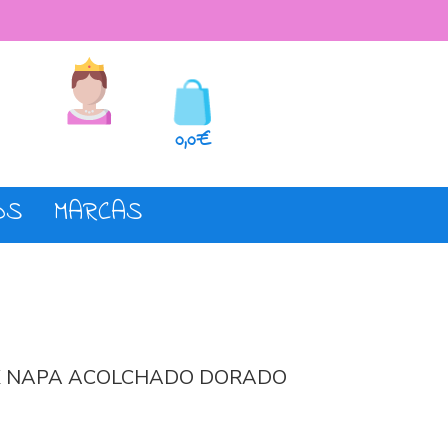
seos
Registro o login
0,0€
OS
MARCAS
X NAPA ACOLCHADO DORADO