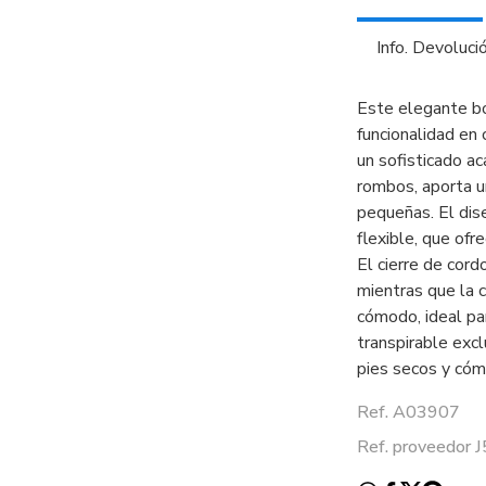
Info. Devoluci
Este elegante bo
funcionalidad en
un sofisticado a
rombos, aporta u
pequeñas. El dis
flexible, que ofr
El cierre de cord
mientras que la c
cómodo, ideal par
transpirable exc
pies secos y cóm
Ref. A03907
Ref. proveedor