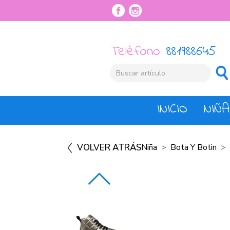
Teléfono:
881988645
INICIO
NIÑA
VOLVER ATRÁS
Niña
Bota Y Botin