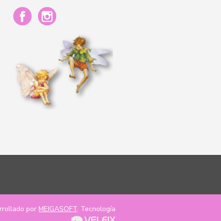
rrollado por
MEIGASOFT
. Tecnología