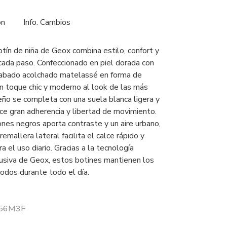
ón
Info. Cambios
tín de niña de Geox combina estilo, confort y
 cada paso. Confeccionado en piel dorada con
cabado acolchado matelassé en forma de
n toque chic y moderno al look de las más
eño se completa con una suela blanca ligera y
ece gran adherencia y libertad de movimiento.
ones negros aporta contraste y un aire urbano,
remallera lateral facilita el calce rápido y
a el uso diario. Gracias a la tecnología
lusiva de Geox, estos botines mantienen los
odos durante todo el día.
 J56M3F