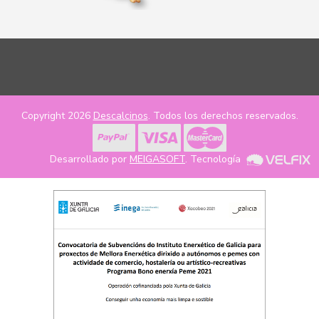
Copyright 2026
Descalcinos
. Todos los derechos reservados.
Desarrollado por
MEIGASOFT
. Tecnología