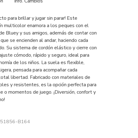
ón
Info. Cambios
to para brillar y jugar sin parar! Este
ín multicolor enamora a los peques con el
 de Bluey y sus amigos, además de contar con
 que se encienden al andar, haciendo cada
o. Su sistema de cordón elástico y cierre con
n ajuste cómodo, rápido y seguro, ideal para
omía de los niños. La suela es flexible,
 ligera, pensada para acompañar cada
otal libertad. Fabricado con materiales de
ables y resistentes, es la opción perfecta para
cole o momentos de juego. ¡Diversión, confort y
no!
 251856-B164