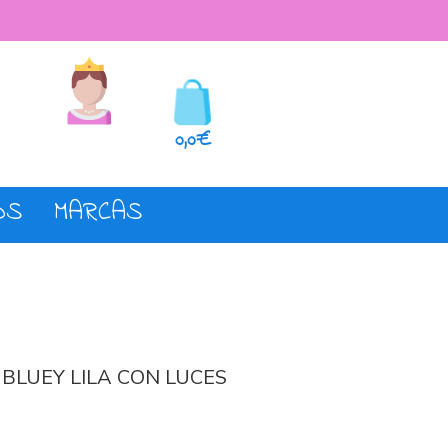
seos
Registro o login
0,0€
OS
MARCAS
BLUEY LILA CON LUCES