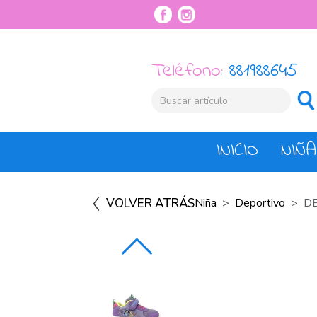
Teléfono:
881988645
INICIO
NIÑA
VOLVER ATRÁS
Niña
Deportivo
DE