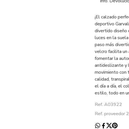
Info. Devoluci
¡El calzado perfec
deportivo Garval
divertido diseño
luces en la suela
paso más divertid
velcro facilita u
fomentar la auton
antideslizante y
movimiento con t
calidad, transpir
el día a día, el 
estilo, todo en u
Ref. A03922
Ref. proveedor