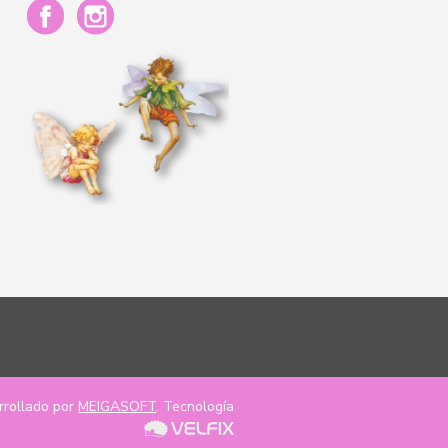
rrollado por
MEIGASOFT
. Tecnología