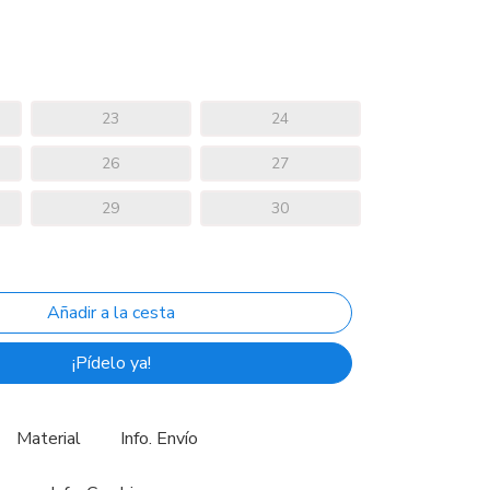
23
24
26
27
29
30
¡Pídelo ya!
Material
Info. Envío