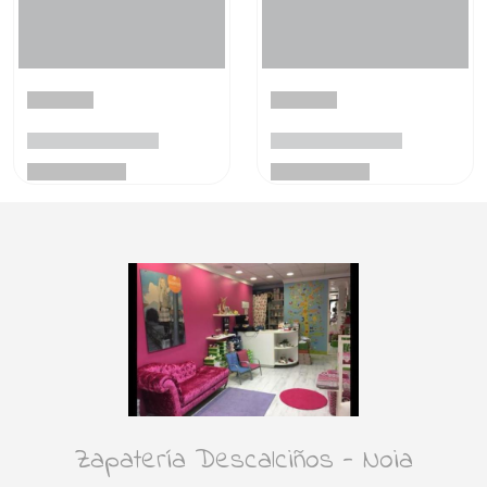
Zapatería Descalciños - Noia