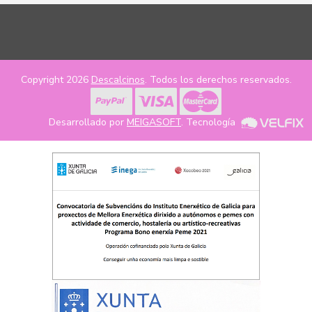
Copyright 2026
Descalcinos
. Todos los derechos reservados.
Desarrollado por
MEIGASOFT
. Tecnología