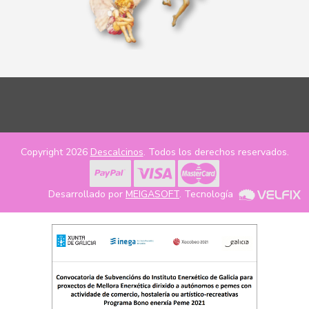
Copyright 2026
Descalcinos
. Todos los derechos reservados.
Desarrollado por
MEIGASOFT
. Tecnología