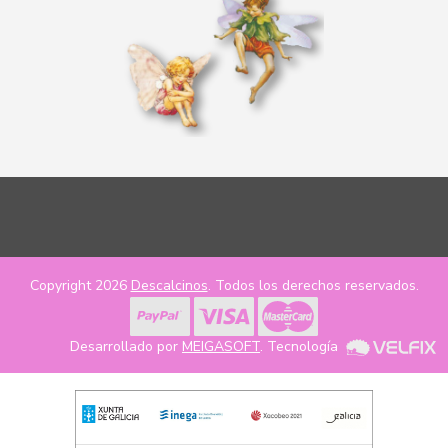
Copyright 2026
Descalcinos
. Todos los derechos reservados.
Desarrollado por
MEIGASOFT
. Tecnología