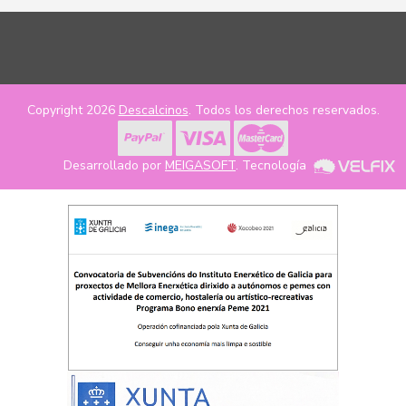
Copyright 2026
Descalcinos
. Todos los derechos reservados.
Desarrollado por
MEIGASOFT
. Tecnología