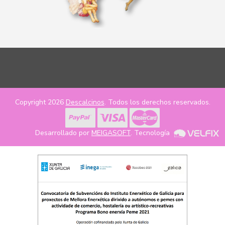
Copyright 2026
Descalcinos
. Todos los derechos reservados.
Desarrollado por
MEIGASOFT
. Tecnología